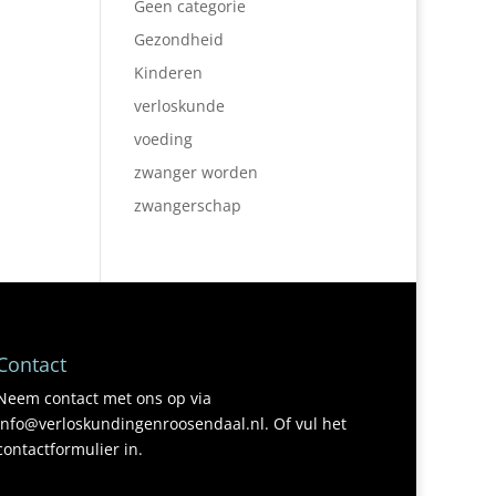
Geen categorie
Gezondheid
Kinderen
verloskunde
voeding
zwanger worden
zwangerschap
Contact
Neem contact met ons op via
info@verloskundingenroosendaal.nl. Of vul het
contactformulier in.