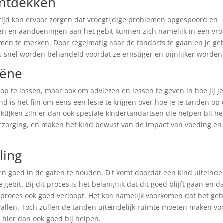
ontdekken
tijd kan ervoor zorgen dat vroegtijdige problemen opgespoord en
 en aandoeningen aan het gebit kunnen zich namelijk in een vro
en te merken. Door regelmatig naar de tandarts te gaan en je geb
s snel worden behandeld voordat ze ernstiger en pijnlijker worden
iëne
op te lossen, maar ook om adviezen en lessen te geven in hoe jij je
d is het fijn om eens een lesje te krijgen over hoe je je tanden op
ktijken zijn er dan ook speciale kindertandartsen die helpen bij he
rzorging, en maken het kind bewust van de impact van voeding en
ling
den goed in de gaten te houden. Dit komt doordat een kind uiteindel
ebit. Bij dit proces is het belangrijk dat dit goed blijft gaan en d
 proces ook goed verloopt. Het kan namelijk voorkomen dat het geb
t vallen. Toch zullen de tanden uiteindelijk ruimte moeten maken vo
e hier dan ook goed bij helpen.