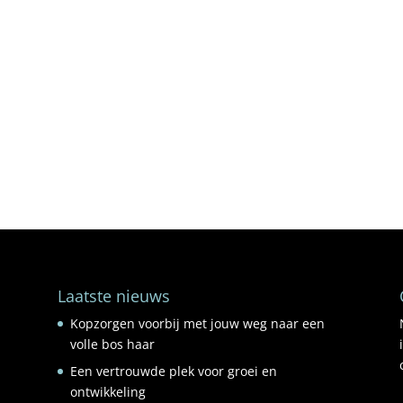
Laatste nieuws
Kopzorgen voorbij met jouw weg naar een
volle bos haar
Een vertrouwde plek voor groei en
ontwikkeling