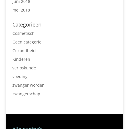
juni 2018
mei 2018
Categorieën
Cosmetisch
Geen categorie
Gezondheid
Kinderen
verloskunde
voeding
zwanger worden
zwangerschap
Alle pagina’s