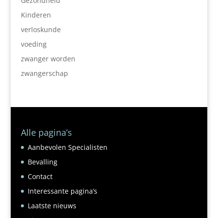
Gezondheid
Kinderen
verloskunde
voeding
zwanger worden
zwangerschap
Alle pagina’s
Aanbevolen Specialisten
Bevalling
Contact
Interessante pagina’s
Laatste nieuws