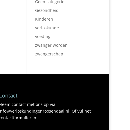
Geen categorie
Gezondheid
Kinderen
verloskunde
voeding
zwanger worden
zwangerschap
Contact
Neem contact met ons op via
info@verloskundingenroosendaal.nl. Of vul het
contactformulier in.