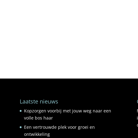
Laatste nieuws
Kopzorgen voorbij met jouw weg naar een
volle bos haar
Een vertrouwde plek voor groei en
ontwikkeling